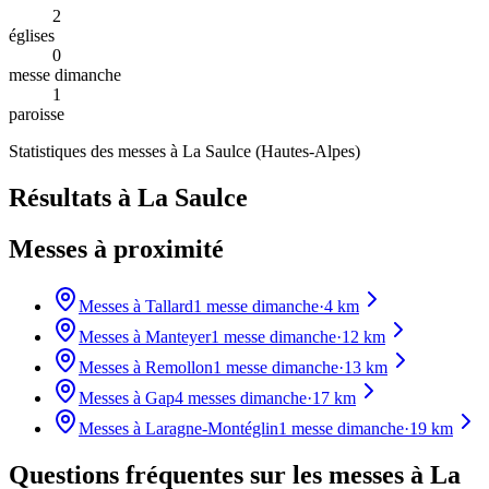
2
églises
0
messe dimanche
1
paroisse
Statistiques des messes à
La Saulce
(
Hautes-Alpes
)
Résultats à La Saulce
Messes à proximité
Messes à
Tallard
1
messe dimanche
·
4
km
Messes à
Manteyer
1
messe dimanche
·
12
km
Messes à
Remollon
1
messe dimanche
·
13
km
Messes à
Gap
4
messes dimanche
·
17
km
Messes à
Laragne-Montéglin
1
messe dimanche
·
19
km
Questions fréquentes sur les messes
à La