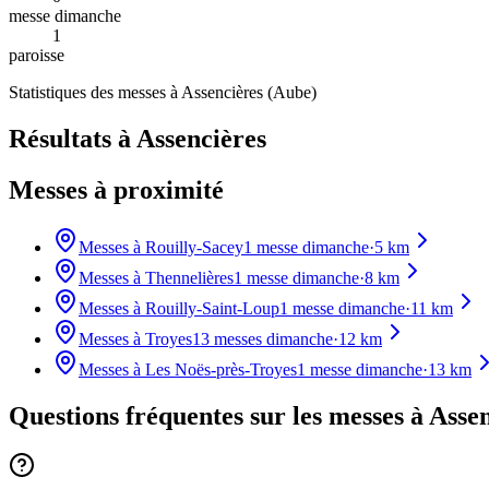
messe dimanche
1
paroisse
Statistiques des messes à
Assencières
(
Aube
)
Résultats à Assencières
Messes à proximité
Messes à
Rouilly-Sacey
1
messe dimanche
·
5
km
Messes à
Thennelières
1
messe dimanche
·
8
km
Messes à
Rouilly-Saint-Loup
1
messe dimanche
·
11
km
Messes à
Troyes
13
messes dimanche
·
12
km
Messes à
Les Noës-près-Troyes
1
messe dimanche
·
13
km
Questions fréquentes sur les messes
à Asse