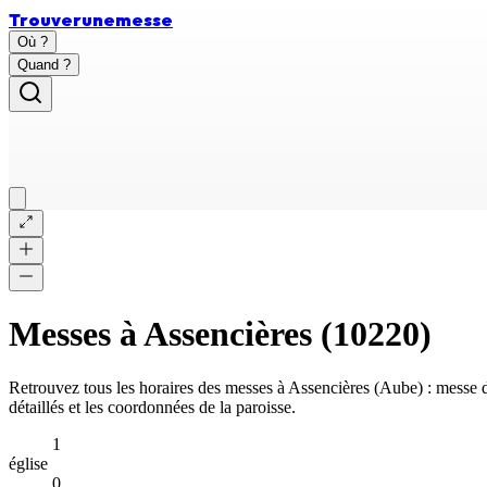
Trouver
une
messe
Où ?
Quand ?
Messes à
Assencières
(
10220
)
Retrouvez tous les horaires des messes à
Assencières
(
Aube
) : messe
détaillés et les coordonnées de la paroisse.
1
église
0