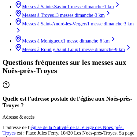
Messes à
Sainte-Savine
1
messe dimanche
·
1
km
Messes à
Troyes
13
messes dimanche
·
3
km
Messes à
Saint-André-les-Vergers
1
messe dimanche
·
3
km
Messes à
Montgueux
1
messe dimanche
·
6
km
Messes à
Rouilly-Saint-Loup
1
messe dimanche
·
9
km
Questions fréquentes sur les messes
aux
Noës-près-Troyes
Quelle est l’adresse postale de l’église aux Noës-près-
Troyes ?
Adresse & accès
L’adresse de l’
église de la Nativité-de-la-Vierge des Noës-près-
Troyes
est : Place Jules Ferry, 10420 Les Noës-près-Troyes. Sa page