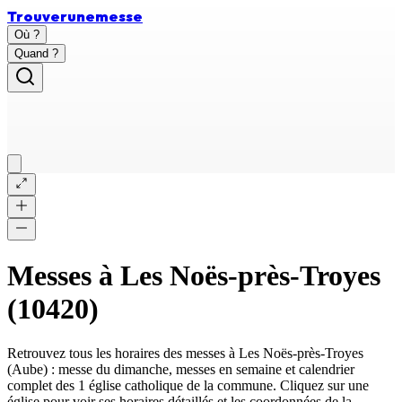
Trouver
une
messe
Où ?
Quand ?
Messes à
Les Noës-près-Troyes
(
10420
)
Retrouvez tous les horaires des messes à
Les Noës-près-Troyes
(
Aube
) : messe du dimanche, messes en semaine et calendrier
complet des
1 église catholique
de la commune. Cliquez sur une
église pour voir ses horaires détaillés et les coordonnées de la