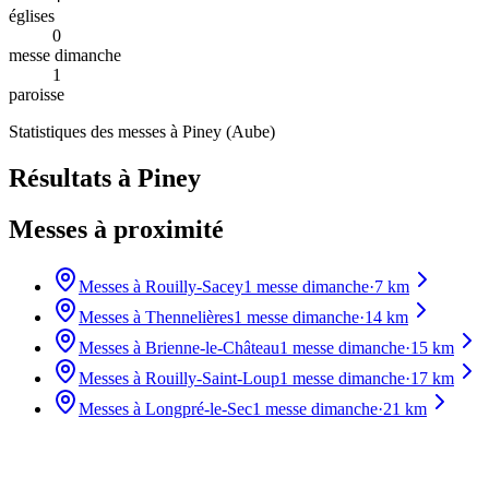
églises
0
messe dimanche
1
paroisse
Statistiques des messes à
Piney
(
Aube
)
Résultats à Piney
Messes à proximité
Messes à
Rouilly-Sacey
1
messe dimanche
·
7
km
Messes à
Thennelières
1
messe dimanche
·
14
km
Messes à
Brienne-le-Château
1
messe dimanche
·
15
km
Messes à
Rouilly-Saint-Loup
1
messe dimanche
·
17
km
Messes à
Longpré-le-Sec
1
messe dimanche
·
21
km