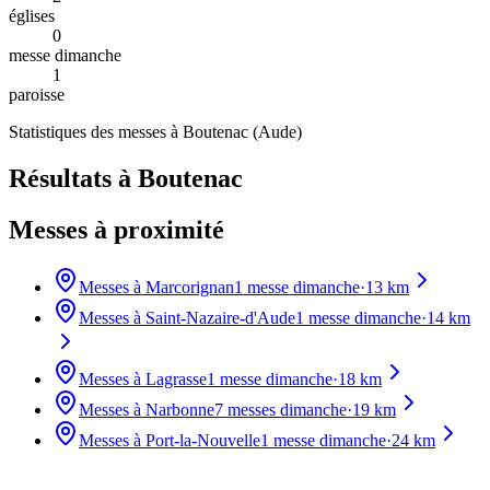
églises
0
messe dimanche
1
paroisse
Statistiques des messes à
Boutenac
(
Aude
)
Résultats à Boutenac
Messes à proximité
Messes à
Marcorignan
1
messe dimanche
·
13
km
Messes à
Saint-Nazaire-d'Aude
1
messe dimanche
·
14
km
Messes à
Lagrasse
1
messe dimanche
·
18
km
Messes à
Narbonne
7
messes dimanche
·
19
km
Messes à
Port-la-Nouvelle
1
messe dimanche
·
24
km