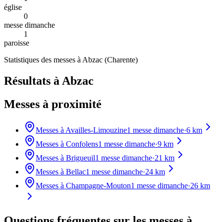
église
0
messe dimanche
1
paroisse
Statistiques des messes à
Abzac
(
Charente
)
Résultats à Abzac
Messes à proximité
Messes à
Availles-Limouzine
1
messe dimanche
·
6
km
Messes à
Confolens
1
messe dimanche
·
9
km
Messes à
Brigueuil
1
messe dimanche
·
21
km
Messes à
Bellac
1
messe dimanche
·
24
km
Messes à
Champagne-Mouton
1
messe dimanche
·
26
km
Questions fréquentes sur les messes
à