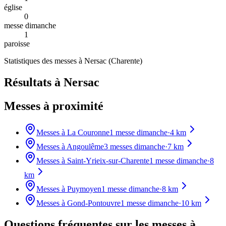
église
0
messe dimanche
1
paroisse
Statistiques des messes à
Nersac
(
Charente
)
Résultats à Nersac
Messes à proximité
Messes à
La Couronne
1
messe dimanche
·
4
km
Messes à
Angoulême
3
messes dimanche
·
7
km
Messes à
Saint-Yrieix-sur-Charente
1
messe dimanche
·
8
km
Messes à
Puymoyen
1
messe dimanche
·
8
km
Messes à
Gond-Pontouvre
1
messe dimanche
·
10
km
Questions fréquentes sur les messes
à