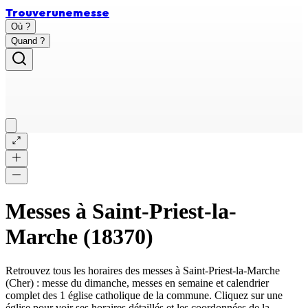
Trouver
une
messe
Où ?
Quand ?
Messes à
Saint-Priest-la-
Marche
(
18370
)
Retrouvez tous les horaires des messes à
Saint-Priest-la-Marche
(
Cher
) : messe du dimanche, messes en semaine et calendrier
complet des
1 église catholique
de la commune. Cliquez sur une
église pour voir ses horaires détaillés et les coordonnées de la