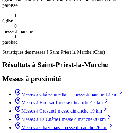
paroisse.
1
église
0
messe dimanche
1
paroisse
Statistiques des messes à
Saint-Priest-la-Marche
(
Cher
)
Résultats à Saint-Priest-la-Marche
Messes à proximité
Messes à
Châteaumeillant
1
messe dimanche
·
12
km
Messes à
Boussac
1
messe dimanche
·
12
km
Messes à
Crevant
1
messe dimanche
·
19
km
Messes à
La Châtre
1
messe dimanche
·
20
km
Messes à
Chazemais
1
messe dimanche
·
26
km