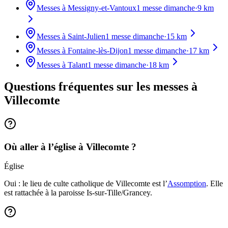
Messes à
Messigny-et-Vantoux
1
messe dimanche
·
9
km
Messes à
Saint-Julien
1
messe dimanche
·
15
km
Messes à
Fontaine-lès-Dijon
1
messe dimanche
·
17
km
Messes à
Talant
1
messe dimanche
·
18
km
Questions fréquentes sur les messes
à
Villecomte
Où aller à l’église à Villecomte ?
Église
Oui : le lieu de culte catholique de Villecomte est l’
Assomption
. Elle
est rattachée à la paroisse Is-sur-Tille/Grancey.