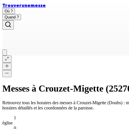
Trouver
une
messe
Où ?
Quand ?
Messes à
Crouzet-Migette
(
2527
Retrouvez tous les horaires des messes à
Crouzet-Migette
(
Doubs
) : 
horaires détaillés et les coordonnées de la paroisse.
1
église
0