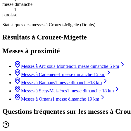
messe dimanche
1
paroisse
Statistiques des messes à
Crouzet-Migette
(
Doubs
)
Résultats à Crouzet-Migette
Messes à proximité
Messes à
Arc-sous-Montenot
1
messe dimanche
·
5
km
Messes à
Cademène
1
messe dimanche
·
15
km
Messes à
Bannans
1
messe dimanche
·
18
km
Messes à
Scey-Maisières
1
messe dimanche
·
18
km
Messes à
Ornans
1
messe dimanche
·
19
km
Questions fréquentes sur les messes
à Crou