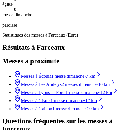
église
0
messe dimanche
1
paroisse
Statistiques des messes à
Farceaux
(
Eure
)
Résultats à Farceaux
Messes à proximité
Messes à
Écouis
1
messe dimanche
·
7
km
Messes à
Les Andelys
2
messes dimanche
·
10
km
Messes à
Lyons-la-Forêt
1
messe dimanche
·
12
km
Messes à
Gisors
1
messe dimanche
·
17
km
Messes à
Gaillon
1
messe dimanche
·
20
km
Questions fréquentes sur les messes
à
Farceaux