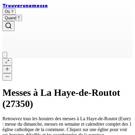
Trouver
une
messe
Où ?
Quand ?
Messes à
La Haye-de-Routot
(
27350
)
Retrouvez tous les horaires des messes à
La Haye-de-Routot
(
Eure
)
: messe du dimanche, messes en semaine et calendrier complet des
1
église catholique
de la commune. Cliquez sur une église pour voir
ses horaires détaillés et les coordonnées de la paroisse.