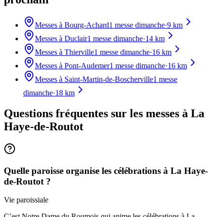
Messes à
Bourg-Achard
1
messe dimanche
·
9
km
Messes à
Duclair
1
messe dimanche
·
14
km
Messes à
Thierville
1
messe dimanche
·
16
km
Messes à
Pont-Audemer
1
messe dimanche
·
16
km
Messes à
Saint-Martin-de-Boscherville
1
messe
dimanche
·
18
km
Questions fréquentes sur les messes
à La
Haye-de-Routot
Quelle paroisse organise les célébrations à La Haye-
de-Routot ?
Vie paroissiale
C’est Notre Dame du Roumois qui anime les célébrations à La