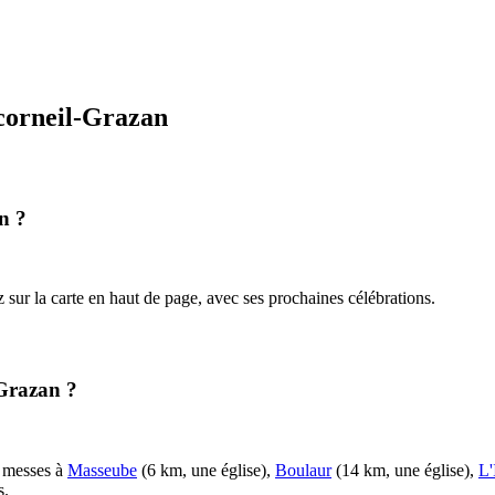
orneil-Grazan
n ?
z sur la carte en haut de page, avec ses prochaines célébrations.
Grazan ?
s messes à
Masseube
(6 km, une église),
Boulaur
(14 km, une église),
L'
s.