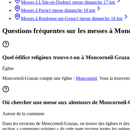
Messes à
L'Isle-en-Dodon
1
messe dimanche
·
17
km
Messes à
Pavie
1
messe dimanche
·
18
km
Messes à
Boulogne-sur-Gesse
1
messe dimanche
·
18
km
Questions fréquentes sur les messes
à Monc
Quel édifice religieux trouve-t-on à Moncorneil-Graza
Église
Moncorneil-Grazan compte une église :
Moncorneil
. Vous la trouvere
Où chercher une messe aux alentours de Moncorneil-
Autour de la commune
Dans les environs de Moncorneil-Grazan, on trouve des églises et de
section « communes voisines » de cette page recense toutes les option