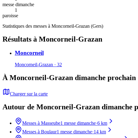
messe dimanche
1
paroisse
Statistiques des messes à
Moncorneil-Grazan
(
Gers
)
Résultats à Moncorneil-Grazan
Moncorneil
Moncorneil-Grazan · 32
À Moncorneil-Grazan dimanche prochain
Charger sur la carte
Autour de Moncorneil-Grazan dimanche p
Messes à
Masseube
1
messe dimanche
·
6
km
Messes à
Boulaur
1
messe dimanche
·
14
km