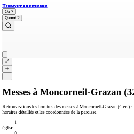
Trouver
une
messe
Où ?
Quand ?
Messes à
Moncorneil-Grazan
(
3
Retrouvez tous les horaires des messes à
Moncorneil-Grazan
(
Gers
) 
horaires détaillés et les coordonnées de la paroisse.
1
église
0