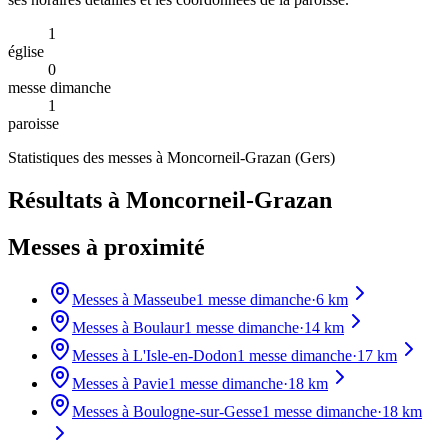
1
église
0
messe dimanche
1
paroisse
Statistiques des messes à
Moncorneil-Grazan
(
Gers
)
Résultats à Moncorneil-Grazan
Messes à proximité
Messes à
Masseube
1
messe dimanche
·
6
km
Messes à
Boulaur
1
messe dimanche
·
14
km
Messes à
L'Isle-en-Dodon
1
messe dimanche
·
17
km
Messes à
Pavie
1
messe dimanche
·
18
km
Messes à
Boulogne-sur-Gesse
1
messe dimanche
·
18
km