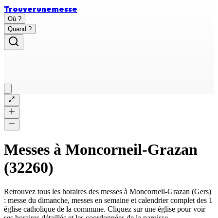
Trouver
une
messe
Où ?
Quand ?
Messes à
Moncorneil-Grazan
(
32260
)
Retrouvez tous les horaires des messes à
Moncorneil-Grazan
(
Gers
)
: messe du dimanche, messes en semaine et calendrier complet des
1
église catholique
de la commune. Cliquez sur une église pour voir
ses horaires détaillés et les coordonnées de la paroisse.