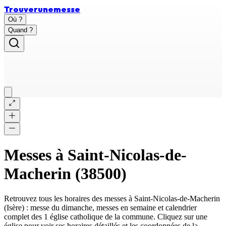
Trouver
une
messe
Où ?
Quand ?
Messes à
Saint-Nicolas-de-
Macherin
(
38500
)
Retrouvez tous les horaires des messes à
Saint-Nicolas-de-Macherin
(
Isère
) : messe du dimanche, messes en semaine et calendrier
complet des
1 église catholique
de la commune. Cliquez sur une
église pour voir ses horaires détaillés et les coordonnées de la