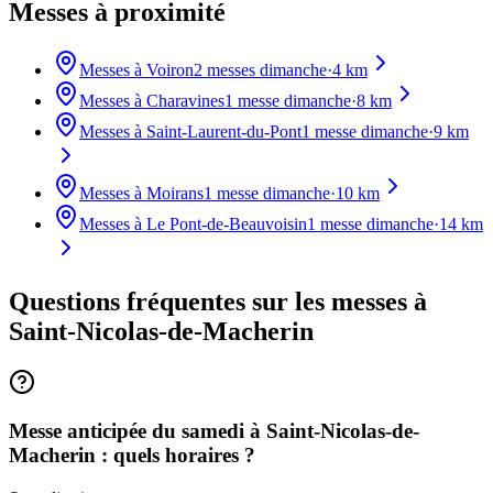
Messes à proximité
Messes à
Voiron
2
messes dimanche
·
4
km
Messes à
Charavines
1
messe dimanche
·
8
km
Messes à
Saint-Laurent-du-Pont
1
messe dimanche
·
9
km
Messes à
Moirans
1
messe dimanche
·
10
km
Messes à
Le Pont-de-Beauvoisin
1
messe dimanche
·
14
km
Questions fréquentes sur les messes
à
Saint-Nicolas-de-Macherin
Messe anticipée du samedi à Saint-Nicolas-de-
Macherin : quels horaires ?