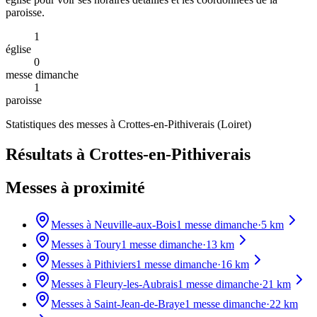
paroisse.
1
église
0
messe dimanche
1
paroisse
Statistiques des messes à
Crottes-en-Pithiverais
(
Loiret
)
Résultats à Crottes-en-Pithiverais
Messes à proximité
Messes à
Neuville-aux-Bois
1
messe dimanche
·
5
km
Messes à
Toury
1
messe dimanche
·
13
km
Messes à
Pithiviers
1
messe dimanche
·
16
km
Messes à
Fleury-les-Aubrais
1
messe dimanche
·
21
km
Messes à
Saint-Jean-de-Braye
1
messe dimanche
·
22
km