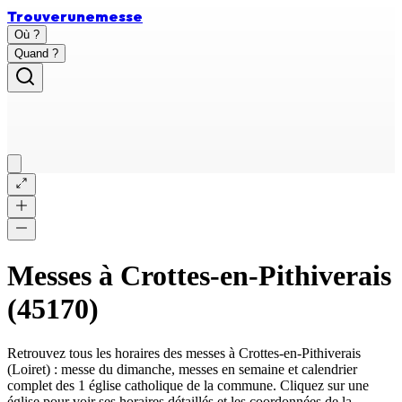
Trouver
une
messe
Où ?
Quand ?
Messes à
Crottes-en-Pithiverais
(
45170
)
Retrouvez tous les horaires des messes à
Crottes-en-Pithiverais
(
Loiret
) : messe du dimanche, messes en semaine et calendrier
complet des
1 église catholique
de la commune. Cliquez sur une
église pour voir ses horaires détaillés et les coordonnées de la