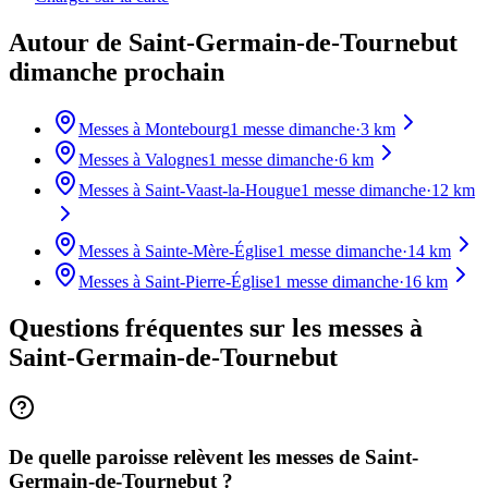
Autour de Saint-Germain-de-Tournebut
dimanche prochain
Messes à
Montebourg
1
messe dimanche
·
3
km
Messes à
Valognes
1
messe dimanche
·
6
km
Messes à
Saint-Vaast-la-Hougue
1
messe dimanche
·
12
km
Messes à
Sainte-Mère-Église
1
messe dimanche
·
14
km
Messes à
Saint-Pierre-Église
1
messe dimanche
·
16
km
Questions fréquentes sur les messes
à
Saint-Germain-de-Tournebut
De quelle paroisse relèvent les messes de Saint-
Germain-de-Tournebut ?