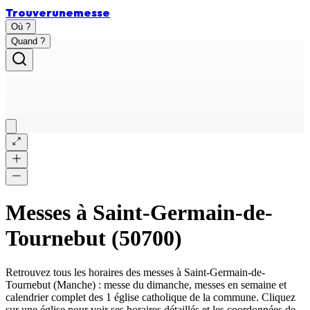
Trouver
une
messe
Où ?
Quand ?
Messes à
Saint-Germain-de-
Tournebut
(
50700
)
Retrouvez tous les horaires des messes à
Saint-Germain-de-
Tournebut
(
Manche
) : messe du dimanche, messes en semaine et
calendrier complet des
1 église catholique
de la commune. Cliquez
sur une église pour voir ses horaires détaillés et les coordonnées de