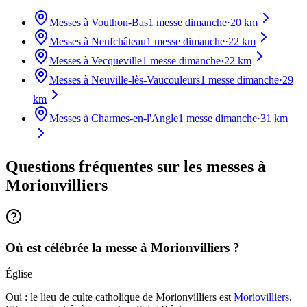
Messes à
Vouthon-Bas
1
messe dimanche
·
20
km
Messes à
Neufchâteau
1
messe dimanche
·
22
km
Messes à
Vecqueville
1
messe dimanche
·
22
km
Messes à
Neuville-lès-Vaucouleurs
1
messe dimanche
·
29
km
Messes à
Charmes-en-l'Angle
1
messe dimanche
·
31
km
Questions fréquentes sur les messes
à
Morionvilliers
Où est célébrée la messe à Morionvilliers ?
Église
Oui : le lieu de culte catholique de Morionvilliers est
Moriovilliers
.