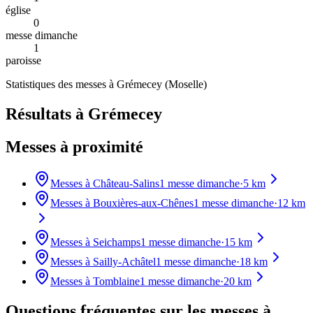
église
0
messe dimanche
1
paroisse
Statistiques des messes à
Grémecey
(
Moselle
)
Résultats à Grémecey
Messes à proximité
Messes à
Château-Salins
1
messe dimanche
·
5
km
Messes à
Bouxières-aux-Chênes
1
messe dimanche
·
12
km
Messes à
Seichamps
1
messe dimanche
·
15
km
Messes à
Sailly-Achâtel
1
messe dimanche
·
18
km
Messes à
Tomblaine
1
messe dimanche
·
20
km
Questions fréquentes sur les messes
à