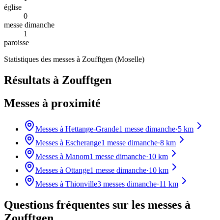
église
0
messe dimanche
1
paroisse
Statistiques des messes à
Zoufftgen
(
Moselle
)
Résultats à Zoufftgen
Messes à proximité
Messes à
Hettange-Grande
1
messe dimanche
·
5
km
Messes à
Escherange
1
messe dimanche
·
8
km
Messes à
Manom
1
messe dimanche
·
10
km
Messes à
Ottange
1
messe dimanche
·
10
km
Messes à
Thionville
3
messes dimanche
·
11
km
Questions fréquentes sur les messes
à
Zoufftgen