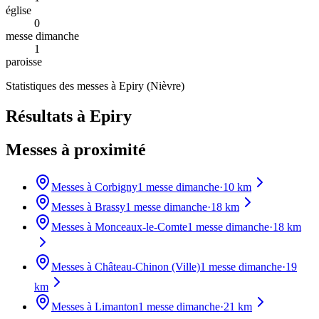
église
0
messe dimanche
1
paroisse
Statistiques des messes à
Epiry
(
Nièvre
)
Résultats à Epiry
Messes à proximité
Messes à
Corbigny
1
messe dimanche
·
10
km
Messes à
Brassy
1
messe dimanche
·
18
km
Messes à
Monceaux-le-Comte
1
messe dimanche
·
18
km
Messes à
Château-Chinon (Ville)
1
messe dimanche
·
19
km
Messes à
Limanton
1
messe dimanche
·
21
km