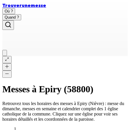
Trouver
une
messe
Où ?
Quand ?
Messes à
Epiry
(
58800
)
Retrouvez tous les horaires des messes à
Epiry
(
Nièvre
) : messe du
dimanche, messes en semaine et calendrier complet des
1 église
catholique
de la commune. Cliquez sur une église pour voir ses
horaires détaillés et les coordonnées de la paroisse.
1