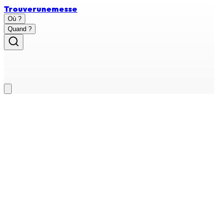
Trouver
une
messe
Où ?
Quand ?