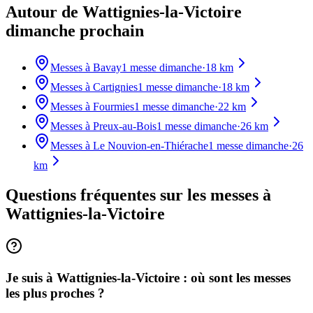
Autour de Wattignies-la-Victoire
dimanche prochain
Messes à
Bavay
1
messe dimanche
·
18
km
Messes à
Cartignies
1
messe dimanche
·
18
km
Messes à
Fourmies
1
messe dimanche
·
22
km
Messes à
Preux-au-Bois
1
messe dimanche
·
26
km
Messes à
Le Nouvion-en-Thiérache
1
messe dimanche
·
26
km
Questions fréquentes sur les messes
à
Wattignies-la-Victoire
Je suis à Wattignies-la-Victoire : où sont les messes
les plus proches ?