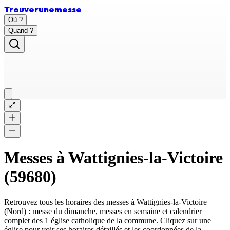
Trouver
une
messe
Où ?
Quand ?
Messes à
Wattignies-la-Victoire
(
59680
)
Retrouvez tous les horaires des messes à
Wattignies-la-Victoire
(
Nord
) : messe du dimanche, messes en semaine et calendrier
complet des
1 église catholique
de la commune. Cliquez sur une
église pour voir ses horaires détaillés et les coordonnées de la