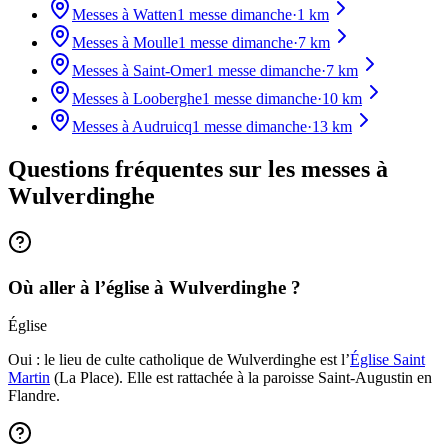
Messes à
Watten
1
messe dimanche
·
1
km
Messes à
Moulle
1
messe dimanche
·
7
km
Messes à
Saint-Omer
1
messe dimanche
·
7
km
Messes à
Looberghe
1
messe dimanche
·
10
km
Messes à
Audruicq
1
messe dimanche
·
13
km
Questions fréquentes sur les messes
à
Wulverdinghe
Où aller à l’église à Wulverdinghe ?
Église
Oui : le lieu de culte catholique de Wulverdinghe est l’
Église Saint
Martin
(La Place). Elle est rattachée à la paroisse Saint-Augustin en
Flandre.