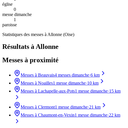
église
0
messe dimanche
1
paroisse
Statistiques des messes à
Allonne
(
Oise
)
Résultats à Allonne
Messes à proximité
Messes à
Beauvais
4
messes dimanche
·
6
km
Messes à
Noailles
1
messe dimanche
·
10
km
Messes à
Lachapelle-aux-Pots
1
messe dimanche
·
15
km
Messes à
Clermont
1
messe dimanche
·
21
km
Messes à
Chaumont-en-Vexin
1
messe dimanche
·
22
km