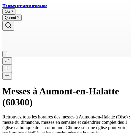
Trouver
une
messe
Où ?
Quand ?
Messes à
Aumont-en-Halatte
(
60300
)
Retrouvez tous les horaires des messes à
Aumont-en-Halatte
(
Oise
) :
messe du dimanche, messes en semaine et calendrier complet des
1
église catholique
de la commune. Cliquez sur une église pour voir
ses horaires détaillés et les coordonnées de la paroisse.