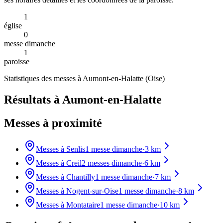
1
église
0
messe dimanche
1
paroisse
Statistiques des messes à
Aumont-en-Halatte
(
Oise
)
Résultats à Aumont-en-Halatte
Messes à proximité
Messes à
Senlis
1
messe dimanche
·
3
km
Messes à
Creil
2
messes dimanche
·
6
km
Messes à
Chantilly
1
messe dimanche
·
7
km
Messes à
Nogent-sur-Oise
1
messe dimanche
·
8
km
Messes à
Montataire
1
messe dimanche
·
10
km