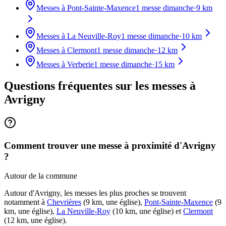
Messes à
Pont-Sainte-Maxence
1
messe dimanche
·
9
km
Messes à
La Neuville-Roy
1
messe dimanche
·
10
km
Messes à
Clermont
1
messe dimanche
·
12
km
Messes à
Verberie
1
messe dimanche
·
15
km
Questions fréquentes sur les messes
à
Avrigny
Comment trouver une messe à proximité d'Avrigny
?
Autour de la commune
Autour d'Avrigny, les messes les plus proches se trouvent
notamment à
Chevrières
(9 km, une église),
Pont-Sainte-Maxence
(9
km, une église),
La Neuville-Roy
(10 km, une église) et
Clermont
(12 km, une église).