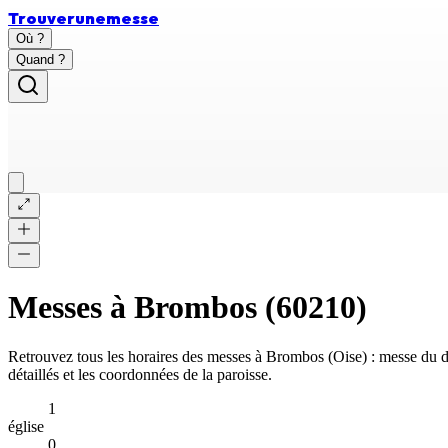
Trouver
une
messe
Où ?
Quand ?
Messes à
Brombos
(
60210
)
Retrouvez tous les horaires des messes à
Brombos
(
Oise
) : messe du 
détaillés et les coordonnées de la paroisse.
1
église
0