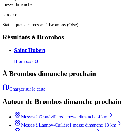
messe dimanche
1
paroisse
Statistiques des messes à
Brombos
(
Oise
)
Résultats à Brombos
Saint Hubert
Brombos · 60
À Brombos dimanche prochain
Charger sur la carte
Autour de Brombos dimanche prochain
Messes à
Grandvilliers
1
messe dimanche
·
4
km
Messes à
Lannoy-Cuillère
1
messe dimanche
·
13
km