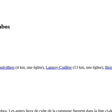
mbos
ndvilliers
(4 km, une église),
Lannoy-Cuillère
(13 km, une église),
Illoi
os. Les autres lieux de culte de la commune figurent dans la liste ci-d