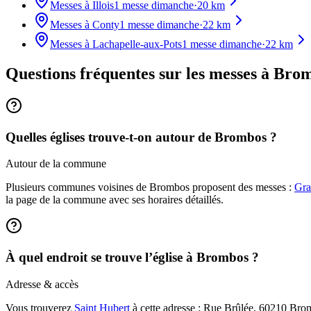
Messes à
Illois
1
messe dimanche
·
20
km
Messes à
Conty
1
messe dimanche
·
22
km
Messes à
Lachapelle-aux-Pots
1
messe dimanche
·
22
km
Questions fréquentes sur les messes
à Bro
Quelles églises trouve-t-on autour de Brombos ?
Autour de la commune
Plusieurs communes voisines de Brombos proposent des messes :
Gra
la page de la commune avec ses horaires détaillés.
À quel endroit se trouve l’église à Brombos ?
Adresse & accès
Vous trouverez
Saint Hubert
à cette adresse : Rue Brûlée, 60210 Bromb