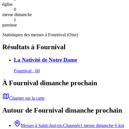
église
0
messe dimanche
1
paroisse
Statistiques des messes à
Fournival
(
Oise
)
Résultats à Fournival
La Nativité de Notre Dame
Fournival · 60
À Fournival dimanche prochain
Charger sur la carte
Autour de Fournival dimanche prochain
Messes à
Saint-Just-en-Chaussée
1
messe dimanche
·
6
km