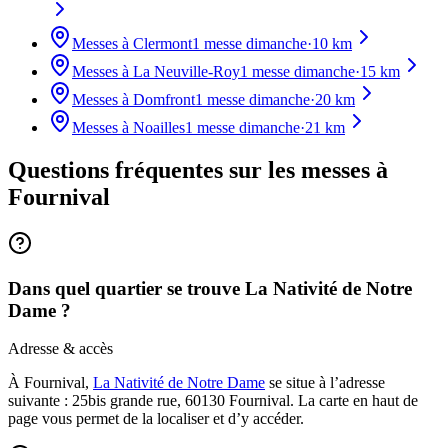
Messes à
Clermont
1
messe dimanche
·
10
km
Messes à
La Neuville-Roy
1
messe dimanche
·
15
km
Messes à
Domfront
1
messe dimanche
·
20
km
Messes à
Noailles
1
messe dimanche
·
21
km
Questions fréquentes sur les messes
à
Fournival
Dans quel quartier se trouve La Nativité de Notre
Dame ?
Adresse & accès
À Fournival,
La Nativité de Notre Dame
se situe à l’adresse
suivante : 25bis grande rue, 60130 Fournival. La carte en haut de
page vous permet de la localiser et d’y accéder.