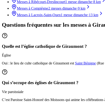
Messes à
Ribécourt-Dreslincourt
1
messe dimanche
·
8
km
Messes à
Compiègne
2
messes dimanche
·
9
km
Messes à
Lacroix-Saint-Ouen
1
messe dimanche
·
13
km
Questions fréquentes sur les messes
à Gir
Quelle est l’église catholique de Giraumont ?
Église
Oui : le lieu de culte catholique de Giraumont est
Saint Bénigne
(Rue P
Qui s’occupe des églises de Giraumont ?
Vie paroissiale
C’est Paroisse Saint-Honoré des Moissons qui anime les célébrations 