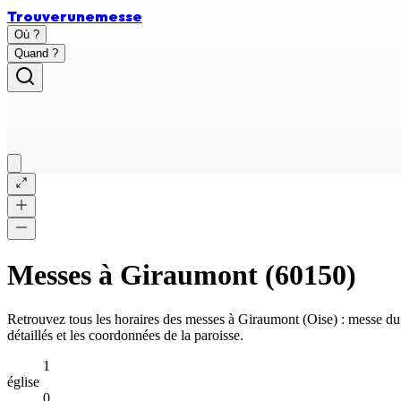
Trouver
une
messe
Où ?
Quand ?
Messes à
Giraumont
(
60150
)
Retrouvez tous les horaires des messes à
Giraumont
(
Oise
) : messe d
détaillés et les coordonnées de la paroisse.
1
église
0