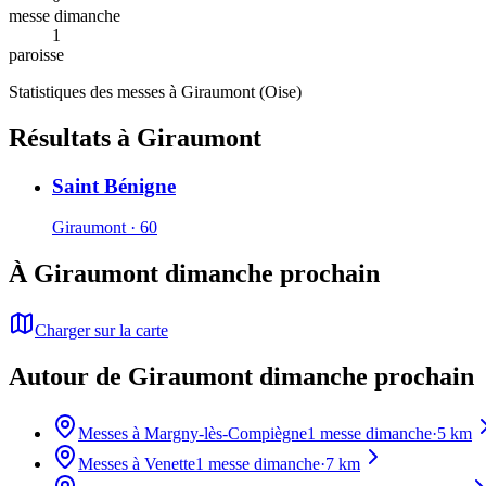
messe dimanche
1
paroisse
Statistiques des messes à
Giraumont
(
Oise
)
Résultats à Giraumont
Saint Bénigne
Giraumont · 60
À Giraumont dimanche prochain
Charger sur la carte
Autour de Giraumont dimanche prochain
Messes à
Margny-lès-Compiègne
1
messe dimanche
·
5
km
Messes à
Venette
1
messe dimanche
·
7
km