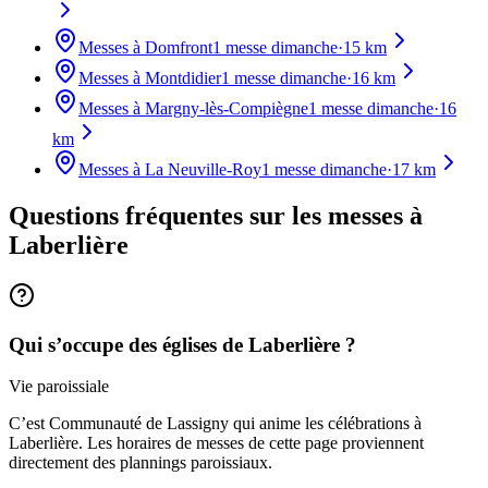
Messes à
Domfront
1
messe dimanche
·
15
km
Messes à
Montdidier
1
messe dimanche
·
16
km
Messes à
Margny-lès-Compiègne
1
messe dimanche
·
16
km
Messes à
La Neuville-Roy
1
messe dimanche
·
17
km
Questions fréquentes sur les messes
à
Laberlière
Qui s’occupe des églises de Laberlière ?
Vie paroissiale
C’est Communauté de Lassigny qui anime les célébrations à
Laberlière. Les horaires de messes de cette page proviennent
directement des plannings paroissiaux.