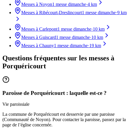
Messes à
Noyon
1
messe dimanche
·
4
km
Messes à
Ribécourt-Dreslincourt
1
messe dimanche
·
9
km
Messes à
Carlepont
1
messe dimanche
·
10
km
Messes à
Guiscard
1
messe dimanche
·
10
km
Messes à
Chauny
1
messe dimanche
·
19
km
Questions fréquentes sur les messes
à
Porquéricourt
Paroisse de Porquéricourt : laquelle est-ce ?
Vie paroissiale
La commune de Porquéricourt est desservie par une paroisse
(Communauté de Noyon). Pour contacter la paroisse, passez par la
page de l’église concernée.