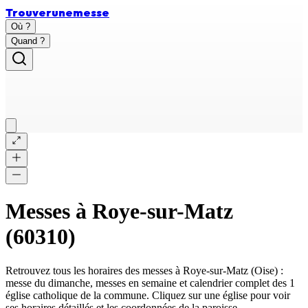
Trouver
une
messe
Où ?
Quand ?
Messes à
Roye-sur-Matz
(
60310
)
Retrouvez tous les horaires des messes à
Roye-sur-Matz
(
Oise
) :
messe du dimanche, messes en semaine et calendrier complet des
1
église catholique
de la commune. Cliquez sur une église pour voir
ses horaires détaillés et les coordonnées de la paroisse.