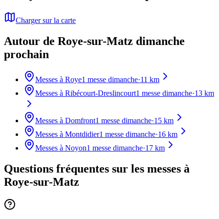
Charger sur la carte
Autour de Roye-sur-Matz dimanche
prochain
Messes à
Roye
1
messe dimanche
·
11
km
Messes à
Ribécourt-Dreslincourt
1
messe dimanche
·
13
km
Messes à
Domfront
1
messe dimanche
·
15
km
Messes à
Montdidier
1
messe dimanche
·
16
km
Messes à
Noyon
1
messe dimanche
·
17
km
Questions fréquentes sur les messes
à
Roye-sur-Matz