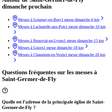
dimanche prochain
Messes à
Gournay-en-Bray
1
messe dimanche
·
6
km
Messes à
Lachapelle-aux-Pots
1
messe dimanche
·
10
km
Messes à
Beauvoir-en-Lyons
1
messe dimanche
·
15
km
Messes à
Gisors
1
messe dimanche
·
18
km
Messes à
Chaumont-en-Vexin
1
messe dimanche
·
20
km
Questions fréquentes sur les messes
à
Saint-Germer-de-Fly
Quelle est l’adresse de la principale église de Saint-
Germer-de-Fly ?