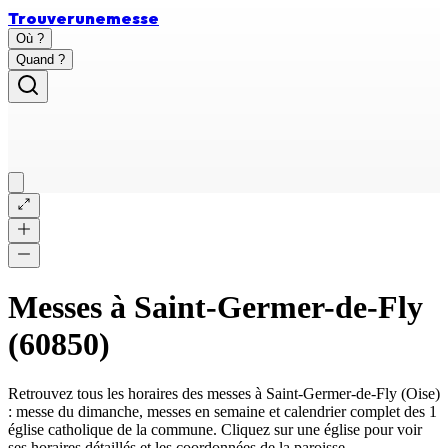
Trouver
une
messe
Où ?
Quand ?
Messes à
Saint-Germer-de-Fly
(
60850
)
Retrouvez tous les horaires des messes à
Saint-Germer-de-Fly
(
Oise
)
: messe du dimanche, messes en semaine et calendrier complet des
1
église catholique
de la commune. Cliquez sur une église pour voir
ses horaires détaillés et les coordonnées de la paroisse.