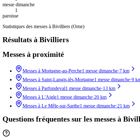
messe dimanche
1
paroisse
Statistiques des messes à
Bivilliers
(
Orne
)
Résultats à Bivilliers
Messes à proximité
Messes à
Mortagne-au-Perche
1
messe dimanche
·
7
km
Messes à
Saint-Langis-lès-Mortagne
1
messe dimanche
·
9
k
Messes à
Parfondeval
1
messe dimanche
·
13
km
Messes à
L'Aigle
1
messe dimanche
·
20
km
Messes à
Le Mêle-sur-Sarthe
1
messe dimanche
·
21
km
Questions fréquentes sur les messes
à Bivil