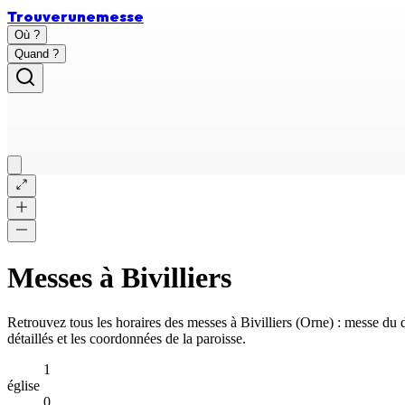
Trouver
une
messe
Où ?
Quand ?
Messes à
Bivilliers
Retrouvez tous les horaires des messes à
Bivilliers
(
Orne
) : messe du
détaillés et les coordonnées de la paroisse.
1
église
0