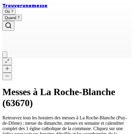
Trouver
une
messe
Où ?
Quand ?
Messes à
La Roche-Blanche
(
63670
)
Retrouvez tous les horaires des messes à
La Roche-Blanche
(
Puy-
de-Dôme
) : messe du dimanche, messes en semaine et calendrier
complet des
1 église catholique
de la commune. Cliquez sur une
église pour voir ses horaires détaillés et les coordonnées de la