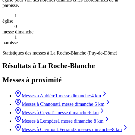
paroisse.
1
église
0
messe dimanche
1
paroisse
Statistiques des messes à
La Roche-Blanche
(
Puy-de-Dôme
)
Résultats à La Roche-Blanche
Messes à proximité
Messes à
Aubière
1
messe dimanche
·
4
km
Messes à
Chanonat
1
messe dimanche
·
5
km
Messes à
Ceyrat
1
messe dimanche
·
6
km
Messes à
Lempdes
1
messe dimanche
·
8
km
Messes à
Clermont-Ferrand
3
messes dimanche
·
8
km