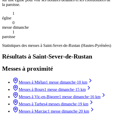
la paroisse.
1
église
0
messe dimanche
1
paroisse
Statistiques des messes à
Saint-Sever-de-Rustan
(
Hautes-Pyrénées
)
Résultats à Saint-Sever-de-Rustan
Messes à proximité
Messes à
Miélan
1
messe dimanche
·
10
km
Messes à
Bours
1
messe dimanche
·
15
km
Messes à
Vic-en-Bigorre
1
messe dimanche
·
16
km
Messes à
Tarbes
4
messes dimanche
·
19
km
Messes à
Marciac
1
messe dimanche
·
20
km