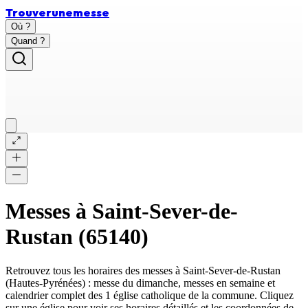
Trouver
une
messe
Où ?
Quand ?
Messes à
Saint-Sever-de-
Rustan
(
65140
)
Retrouvez tous les horaires des messes à
Saint-Sever-de-Rustan
(
Hautes-Pyrénées
) : messe du dimanche, messes en semaine et
calendrier complet des
1 église catholique
de la commune. Cliquez
sur une église pour voir ses horaires détaillés et les coordonnées de