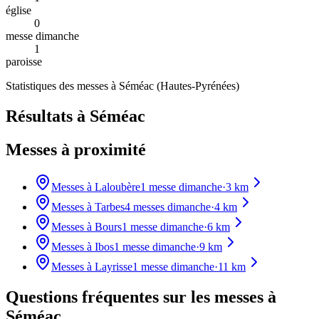
église
0
messe dimanche
1
paroisse
Statistiques des messes à
Séméac
(
Hautes-Pyrénées
)
Résultats à Séméac
Messes à proximité
Messes à
Laloubère
1
messe dimanche
·
3
km
Messes à
Tarbes
4
messes dimanche
·
4
km
Messes à
Bours
1
messe dimanche
·
6
km
Messes à
Ibos
1
messe dimanche
·
9
km
Messes à
Layrisse
1
messe dimanche
·
11
km
Questions fréquentes sur les messes
à
Séméac