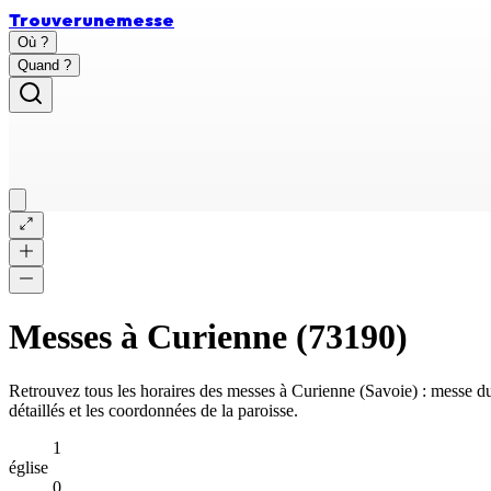
Trouver
une
messe
Où ?
Quand ?
Messes à
Curienne
(
73190
)
Retrouvez tous les horaires des messes à
Curienne
(
Savoie
) : messe d
détaillés et les coordonnées de la paroisse.
1
église
0