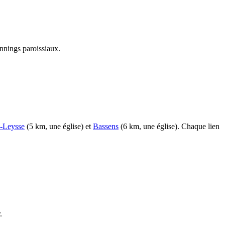
nnings paroissiaux.
n-Leysse
(5 km, une église) et
Bassens
(6 km, une église). Chaque lien
.