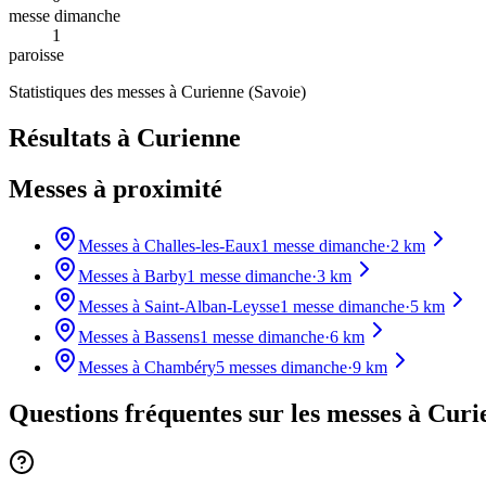
messe dimanche
1
paroisse
Statistiques des messes à
Curienne
(
Savoie
)
Résultats à Curienne
Messes à proximité
Messes à
Challes-les-Eaux
1
messe dimanche
·
2
km
Messes à
Barby
1
messe dimanche
·
3
km
Messes à
Saint-Alban-Leysse
1
messe dimanche
·
5
km
Messes à
Bassens
1
messe dimanche
·
6
km
Messes à
Chambéry
5
messes dimanche
·
9
km
Questions fréquentes sur les messes
à Curi