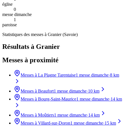
église
0
messe dimanche
1
paroisse
Statistiques des messes à
Granier
(
Savoie
)
Résultats à Granier
Messes à proximité
Messes à
La Plagne Tarentaise
1
messe dimanche
·
8
km
Messes à
Beaufort
1
messe dimanche
·
10
km
Messes à
Bourg-Saint-Maurice
1
messe dimanche
·
14
km
Messes à
Moûtiers
1
messe dimanche
·
14
km
Messes à
Villard-sur-Doron
1
messe dimanche
·
15
km