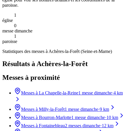
paroisse.
1
église
0
messe dimanche
1
paroisse
Statistiques des messes à
Achères-la-Forêt
(
Seine-et-Marne
)
Résultats à Achères-la-Forêt
Messes à proximité
Messes à
La Chapelle-la-Reine
1
messe dimanche
·
4
km
Messes à
Milly-la-Forêt
1
messe dimanche
·
9
km
Messes à
Bourron-Marlotte
1
messe dimanche
·
10
km
Messes à
Fontainebleau
2
messes dimanche
·
12
km