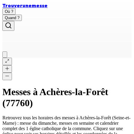
Trouver
une
messe
Où ?
Quand ?
Messes à
Achères-la-Forêt
(
77760
)
Retrouvez tous les horaires des messes à
Achères-la-Forêt
(
Seine-et-
Marne
) : messe du dimanche, messes en semaine et calendrier
complet des
1 église catholique
de la commune. Cliquez sur une
église pour voir ses horaires détaillés et les coordonnées de la