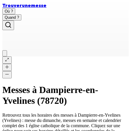
Trouver
une
messe
Où ?
Quand ?
Messes à
Dampierre-en-
Yvelines
(
78720
)
Retrouvez tous les horaires des messes à
Dampierre-en-Yvelines
(
Yvelines
) : messe du dimanche, messes en semaine et calendrier
complet des
1 église catholique
de la commune. Cliquez sur une
église pour voir ses horaires détaillés et les coordonnées de la