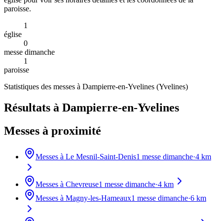
paroisse.
1
église
0
messe dimanche
1
paroisse
Statistiques des messes à
Dampierre-en-Yvelines
(
Yvelines
)
Résultats à Dampierre-en-Yvelines
Messes à proximité
Messes à
Le Mesnil-Saint-Denis
1
messe dimanche
·
4
km
Messes à
Chevreuse
1
messe dimanche
·
4
km
Messes à
Magny-les-Hameaux
1
messe dimanche
·
6
km