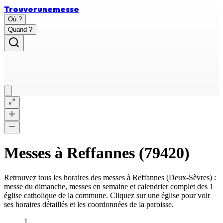
Trouver
une
messe
Où ?
Quand ?
Messes à
Reffannes
(
79420
)
Retrouvez tous les horaires des messes à
Reffannes
(
Deux-Sèvres
) :
messe du dimanche, messes en semaine et calendrier complet des
1
église catholique
de la commune. Cliquez sur une église pour voir
ses horaires détaillés et les coordonnées de la paroisse.
1