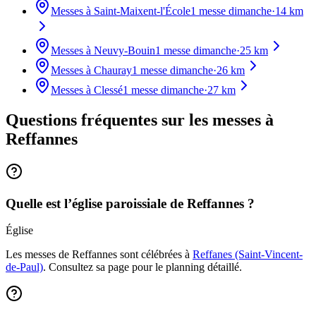
Messes à
Saint-Maixent-l'École
1
messe dimanche
·
14
km
Messes à
Neuvy-Bouin
1
messe dimanche
·
25
km
Messes à
Chauray
1
messe dimanche
·
26
km
Messes à
Clessé
1
messe dimanche
·
27
km
Questions fréquentes sur les messes
à
Reffannes
Quelle est l’église paroissiale de Reffannes ?
Église
Les messes de Reffannes sont célébrées à
Reffanes (Saint-Vincent-
de-Paul)
. Consultez sa page pour le planning détaillé.