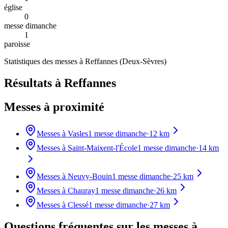
église
0
messe dimanche
1
paroisse
Statistiques des messes à
Reffannes
(
Deux-Sèvres
)
Résultats à Reffannes
Messes à proximité
Messes à
Vasles
1
messe dimanche
·
12
km
Messes à
Saint-Maixent-l'École
1
messe dimanche
·
14
km
Messes à
Neuvy-Bouin
1
messe dimanche
·
25
km
Messes à
Chauray
1
messe dimanche
·
26
km
Messes à
Clessé
1
messe dimanche
·
27
km
Questions fréquentes sur les messes
à