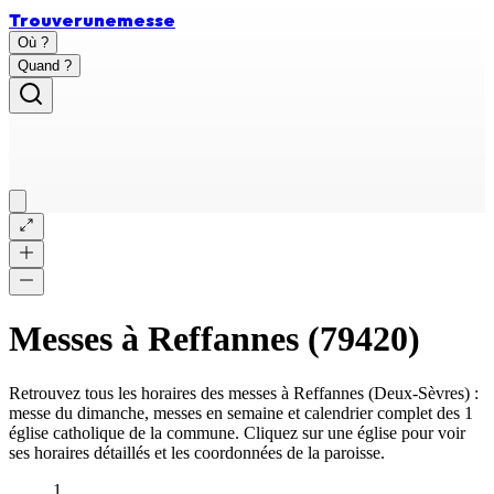
Trouver
une
messe
Où ?
Quand ?
Messes à
Reffannes
(
79420
)
Retrouvez tous les horaires des messes à
Reffannes
(
Deux-Sèvres
) :
messe du dimanche, messes en semaine et calendrier complet des
1
église catholique
de la commune. Cliquez sur une église pour voir
ses horaires détaillés et les coordonnées de la paroisse.
1