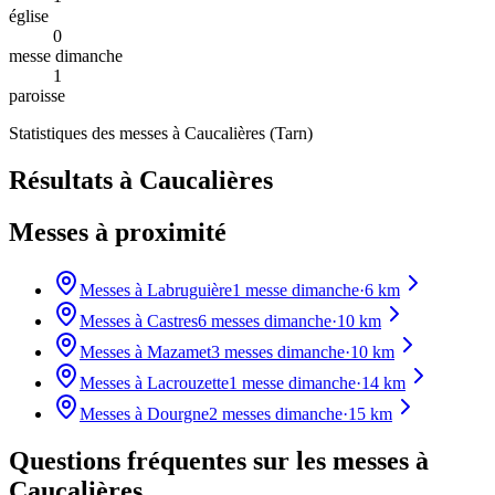
église
0
messe dimanche
1
paroisse
Statistiques des messes à
Caucalières
(
Tarn
)
Résultats à Caucalières
Messes à proximité
Messes à
Labruguière
1
messe dimanche
·
6
km
Messes à
Castres
6
messes dimanche
·
10
km
Messes à
Mazamet
3
messes dimanche
·
10
km
Messes à
Lacrouzette
1
messe dimanche
·
14
km
Messes à
Dourgne
2
messes dimanche
·
15
km
Questions fréquentes sur les messes
à
Caucalières