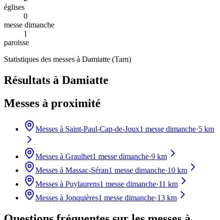
églises
0
messe dimanche
1
paroisse
Statistiques des messes à
Damiatte
(
Tarn
)
Résultats à Damiatte
Messes à proximité
Messes à
Saint-Paul-Cap-de-Joux
1
messe dimanche
·
5
km
Messes à
Graulhet
1
messe dimanche
·
9
km
Messes à
Massac-Séran
1
messe dimanche
·
10
km
Messes à
Puylaurens
1
messe dimanche
·
11
km
Messes à
Jonquières
1
messe dimanche
·
13
km
Questions fréquentes sur les messes
à