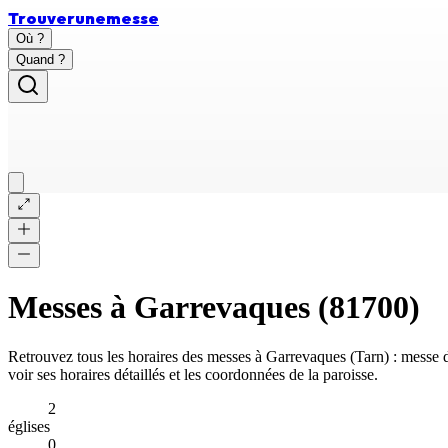
Trouver
une
messe
Où ?
Quand ?
Messes à
Garrevaques
(
81700
)
Retrouvez tous les horaires des messes à
Garrevaques
(
Tarn
) : messe
voir ses horaires détaillés et les coordonnées de la paroisse.
2
églises
0