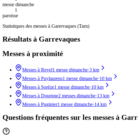
messe dimanche
1
paroisse
Statistiques des messes à
Garrevaques
(
Tarn
)
Résultats à Garrevaques
Messes à proximité
Messes à
Revel
1
messe dimanche
·
3
km
Messes à
Puylaurens
1
messe dimanche
·
10
km
Messes à
Sorèze
1
messe dimanche
·
10
km
Messes à
Dourgne
2
messes dimanche
·
13
km
Messes à
Puginier
1
messe dimanche
·
14
km
Questions fréquentes sur les messes
à Garr