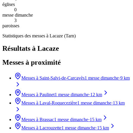
églises
0
messe dimanche
3
paroisses
Statistiques des messes à
Lacaze
(
Tarn
)
Résultats à Lacaze
Messes à proximité
Messes à
Saint-Salvi-de-Carcavès
1
messe dimanche
·
9
km
Messes à
Paulinet
1
messe dimanche
·
12
km
Messes à
Laval-Roquecezière
1
messe dimanche
·
13
km
Messes à
Brassac
1
messe dimanche
·
15
km
Messes à
Lacrouzette
1
messe dimanche
·
15
km