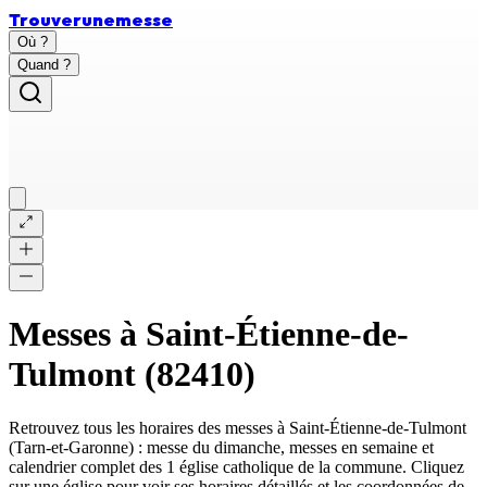
Trouver
une
messe
Où ?
Quand ?
Messes à
Saint-Étienne-de-
Tulmont
(
82410
)
Retrouvez tous les horaires des messes à
Saint-Étienne-de-Tulmont
(
Tarn-et-Garonne
) : messe du dimanche, messes en semaine et
calendrier complet des
1 église catholique
de la commune. Cliquez
sur une église pour voir ses horaires détaillés et les coordonnées de