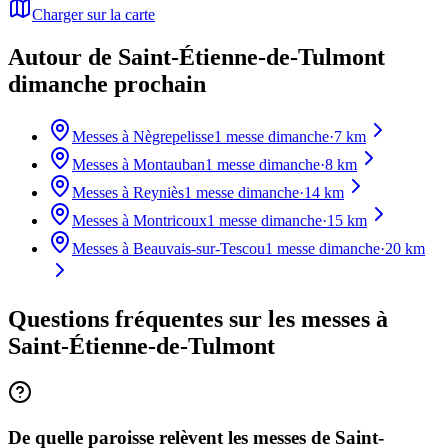
Charger sur la carte
Autour de Saint-Étienne-de-Tulmont
dimanche prochain
Messes à
Nègrepelisse
1
messe dimanche
·
7
km
Messes à
Montauban
1
messe dimanche
·
8
km
Messes à
Reyniès
1
messe dimanche
·
14
km
Messes à
Montricoux
1
messe dimanche
·
15
km
Messes à
Beauvais-sur-Tescou
1
messe dimanche
·
20
km
Questions fréquentes sur les messes
à
Saint-Étienne-de-Tulmont
De quelle paroisse relèvent les messes de Saint-