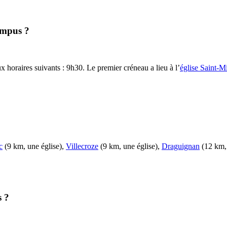
Ampus ?
 horaires suivants : 9h30. Le premier créneau a lieu à l’
église Saint-
c
(9 km, une église),
Villecroze
(9 km, une église),
Draguignan
(12 km, 
s ?