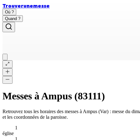
Trouver
une
messe
Où ?
Quand ?
Messes à
Ampus
(
83111
)
Retrouvez tous les horaires des messes à
Ampus
(
Var
) : messe du dim
et les coordonnées de la paroisse.
1
église
1