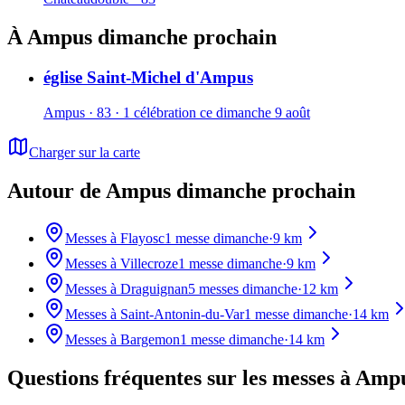
À Ampus dimanche prochain
église Saint-Michel d'Ampus
Ampus · 83 · 1 célébration ce dimanche 9 août
Charger sur la carte
Autour de Ampus dimanche prochain
Messes à
Flayosc
1
messe dimanche
·
9
km
Messes à
Villecroze
1
messe dimanche
·
9
km
Messes à
Draguignan
5
messes dimanche
·
12
km
Messes à
Saint-Antonin-du-Var
1
messe dimanche
·
14
km
Messes à
Bargemon
1
messe dimanche
·
14
km
Questions fréquentes sur les messes
à Amp